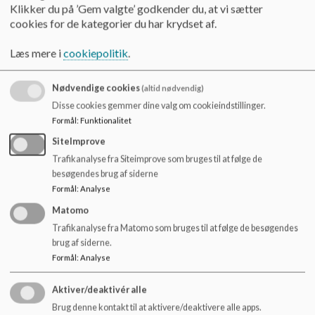
o
Klikker du på ’Gem valgte’ godkender du, at vi sætter
Dokumenter
l
cookies for de kategorier du har krydset af.
d
Aktiviteter Vores Skole 2025.pdf
e
Læs mere i
cookiepolitik
.
t
Nødvendige cookies
(altid nødvendig)
Oversigtskort_0.pdf
Disse cookies gemmer dine valg om cookieindstillinger.
Formål
:
Funktionalitet
Oversigt Vores Skole Asgård.pdf
SiteImprove
Trafikanalyse fra Siteimprove som bruges til at følge de
besøgendes brug af siderne
Formål
:
Analyse
Oversigt Vores Skole Benløse.pdf
Matomo
Trafikanalyse fra Matomo som bruges til at følge de besøgendes
Quiz.pdf
brug af siderne.
Formål
:
Analyse
Aktiver/deaktivér alle
Brug denne kontakt til at aktivere/deaktivere alle apps.