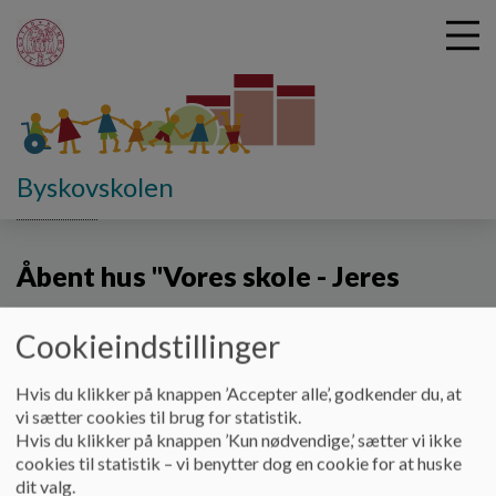
G
Byskovskolen
å
Vores skole
Åbent hus "Vores skole - Jeres indblik"
t
i
Åbent hus "Vores skole - Jeres
l
h
indblik"
o
Cookieindstillinger
v
e
Velkommen til Åbent hus "Vores skole - Jeres indblik"
d
Hvis du klikker på knappen ’Accepter alle’, godkender du, at
torsdag den 27. november 2025 fra. kl 15-17.00
i
vi sætter cookies til brug for statistik.
n
Hvis du klikker på knappen ’Kun nødvendige,’ sætter vi ikke
Her på siden ser i oversigten over aktiviteter og hvor de
d
cookies til statistik – vi benytter dog en cookie for at huske
foregår.
h
dit valg.