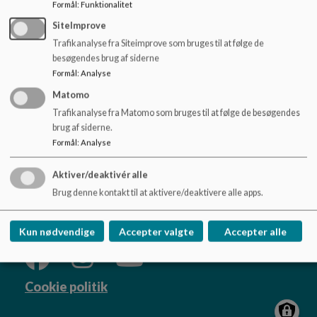
o
Formål
:
Funktionalitet
SFO2 Benløsegården tlf. 57627480
l
SiteImprove
Afdelingsleder
SFO: Lise-Lotte Ganzhorn tlf. 21680863
d
Trafikanalyse fra Siteimprove som bruges til at følge de
e
besøgendes brug af siderne
t
Formål
:
Analyse
Matomo
Byskovskolen
Trafikanalyse fra Matomo som bruges til at følge de besøgendes
Smålodsvej 20 / Præstevej 19 / Roskildevej 245,
brug af siderne.
4100 Ringsted
Formål
:
Analyse
bysk@ringsted.dk
afd. Asgård +4557627500 / afd. Benløse
Aktiver/deaktivér alle
Brug denne kontakt til at aktivere/deaktivere alle apps.
+4557627450
Sitemap
Kun nødvendige
Accepter valgte
Accepter alle
Cookie politik