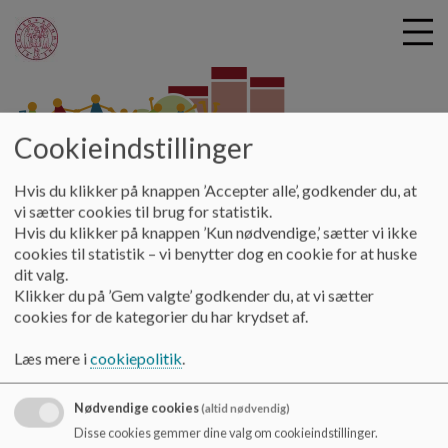
Cookieindstillinger
G
Byskovskolen
å
Kontakt
SFO telefonnumre
Hvis du klikker på knappen ’Accepter alle’, godkender du, at
t
vi sætter cookies til brug for statistik.
i
Hvis du klikker på knappen ’Kun nødvendige,’ sætter vi ikke
SFO telefonnumre
l
cookies til statistik – vi benytter dog en cookie for at huske
h
dit valg.
o
Klikker du på ’Gem valgte’ godkender du, at vi sætter
v
SFO1:
cookies for de kategorier du har krydset af.
e
0. årgang tlf. 20510358
d
Læs mere i
cookiepolitik
.
i
1. årgang tlf. 20513053
n
Nødvendige cookies
(altid nødvendig)
2. årgang tlf. 24876419
d
h
Disse cookies gemmer dine valg om cookieindstillinger.