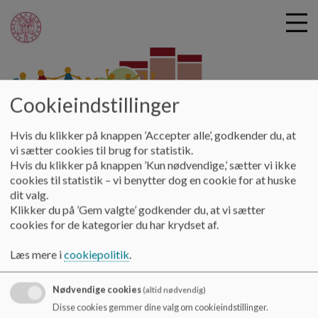
Cookieindstillinger
G
Byskovskolen
å
Hjem
Hvis du klikker på knappen ’Accepter alle’, godkender du, at
t
vi sætter cookies til brug for statistik.
i
Hvis du klikker på knappen ’Kun nødvendige,’ sætter vi ikke
Kommunikation
l
cookies til statistik – vi benytter dog en cookie for at huske
h
dit valg.
o
Klikker du på ’Gem valgte’ godkender du, at vi sætter
v
Vi kommunikerer på
AULA
cookies for de kategorier du har krydset af.
e
Elevernes ugeplaner kan ses i
AULA
eller
Meebook
d
Læs mere i
cookiepolitik
.
i
På
Facebook
kan du se fotos og videoer af dagligdagen
n
på skolen
Nødvendige cookies
(altid nødvendig)
d
Dokumenter
h
Disse cookies gemmer dine valg om cookieindstillinger.