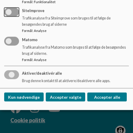
o
Formål
:
Funktionalitet
Princip for kommunikation_4.pdf
l
SiteImprove
d
Trafikanalyse fra Siteimprove som bruges til at følge de
e
besøgendes brug af siderne
t
Formål
:
Analyse
Matomo
Byskovskolen
Trafikanalyse fra Matomo som bruges til at følge de besøgendes
Smålodsvej 20 / Præstevej 19 / Roskildevej 245,
brug af siderne.
4100 Ringsted
Formål
:
Analyse
bysk@ringsted.dk
afd. Asgård +4557627500 / afd. Benløse
Aktiver/deaktivér alle
Brug denne kontakt til at aktivere/deaktivere alle apps.
+4557627450
Sitemap
Kun nødvendige
Accepter valgte
Accepter alle
Cookie politik